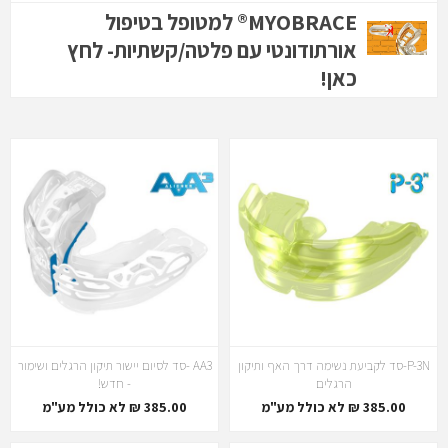
MYOBRACE® למטופל בטיפול
אורתודונטי עם פלטה/קשתיות- לחץ
כאן!
P-3N-סד לקביעת נשימה דרך האף ותיקון
AA3 -סד לסיום יישור תיקון הרגלים ושימור
הרגלים
- חדש!
385.00 ₪ לא כולל מע"מ
385.00 ₪ לא כולל מע"מ