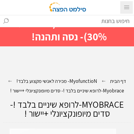
עם ההתחברות ניתן לראות מייד
מחירים מיוחדים(הנחות עד
30%)- נסה ותהנה!
דף הבית
MyofunctioN- מכירה לאנשי מקצוע בלבד!
Myobrace-לרופא שיניים בלבד !- סדים מיופונקציונלי +יישור !
MYOBRACE-לרופא שיניים בלבד !-
סדים מיופונקציונלי +יישור !