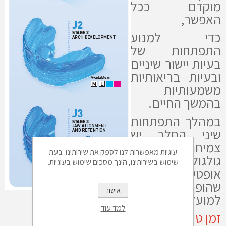
מוקדם ככל
האפשר,
כדי למנוע
התפתחות של
בעיות יישור שיניים
ובעיות בריאותיות
משמעותיות
בהמשך החיים.
במהלך התפתחות
שיני החלב יש
צמיחה והתפתחות
עוגיות מאפשרות לנו לספק את שירותינו. בעת
גולגולתית
שימוש בשירותינו, הינך מסכים שימוש בעוגיות.
אופטימלית מה
שהופך את הזמן
אישור
למועד האידיאלי לטיפול קליני.
למד עוד
זמן טיפול ממוצע 12 חודשים