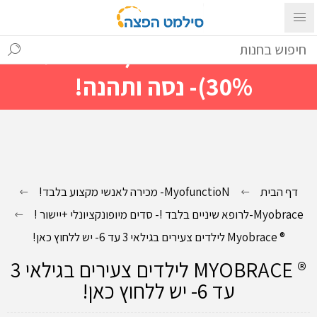
עם ההתחברות ניתן לראות מייד
מחירים מיוחדים(הנחות עד
30%)- נסה ותהנה!
דף הבית
MyofunctioN- מכירה לאנשי מקצוע בלבד!
Myobrace-לרופא שיניים בלבד !- סדים מיופונקציונלי +יישור !
® Myobrace לילדים צעירים בגילאי 3 עד 6- יש ללחוץ כאן!
® MYOBRACE לילדים צעירים בגילאי 3
עד 6- יש ללחוץ כאן!