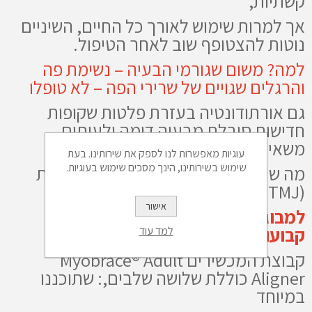
קשתיות,
אך למרות שימוש לאורך כל החיים, השיניים
נוטות להצטופף שוב לאחר הטיפול.
למה? משום שגורמי הבעיה – נשימת פה
והרגלים שגויים של שרירי הפה – לא טופלו
גם אורתודונטיה בעזרת פלטות שקופות
חדישות סובלת מבעיה דומה ולעיתים
משאירה את הסגר לא תקין,
עוגיות מאפשרות לנו לספק את שירותינו. בעת
שימוש בשירותינו, הינך מסכים שימוש בעוגיות.
מה שעלול להוביל לבעיות במפרק הלסת
(TMJ), כאבי ראש וצוואר.
אישור
למבוגרים מגיל 15 ומעלה עם שיניים
קבועות :
למד עוד
קבוצת המכשירים Myobrace® Adult
Aligner כוללת שלושה שלבים,: שתוכננו
במיוחד