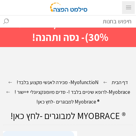
עם ההתחברות ניתן לראות מייד
מחירים מיוחדים(הנחות עד
30%)- נסה ותהנה!
דף הבית
MyofunctioN- מכירה לאנשי מקצוע בלבד!
Myobrace-לרופא שיניים בלבד !- סדים מיופונקציונלי +יישור !
® Myobrace למבוגרים -לחץ כאן!
® MYOBRACE למבוגרים -לחץ כאן!