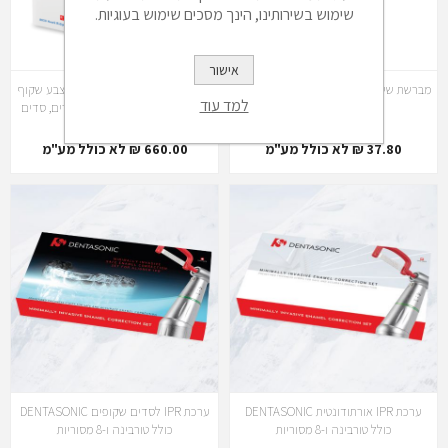
שימוש בשירותינו, הינך מסכים שימוש בעוגיות.
אישור
מברשת שיניים אורתודונטית -Orthodontic
Glacier-פלסטיק במגוון גדלים-בצבע שקוף
למד עוד
Toothbrush
- מרובע או עגול - ליצירת רטיינרים, סדים
וקשתיות שקופות
37.80 ₪ לא כולל מע"מ
660.00 ₪ לא כולל מע"מ
ערכת IPR אורתודונטית DENTASONIC
ערכת IPR לסדים שקופים DENTASONIC
כולל טורבינה ו-8 מסוריות
כולל טורבינה ו-8 מסוריות