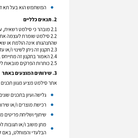
המשתמש הוא בעל תא דוא
2. תנאים כלליים
2.1 מובהר כי סילמט רשאית, על פי שיקול דעתה, להפסיק את פעילות האתר בכל עת וללא כל הודעה מראש.
2.2 סילמט שומרת לעצמה א
שהתנהגותו אינה הולמת או שאינ
2.3 תקנון זה ניתן לשינוי ו/או עדכון בכל עת ע"י סילמט ו/או מי מטעמה, על פי שיקול דעתם הבלעדי.
2.4 האמור בתקנון זה מתייחס באופן שווה לשני המינים, והשימוש בלשון זכר הוא מטעמי נוחות בלבד.
2.5 כותרות הפרקים מובאות לשם נוחות והתמצאות המשתמש ולא ישמשו בפרשנות התקנון.
3. שירותים המוצעים באתר
אתר סילמט מציע מגוון תכנים ו
גלישה ועיון בתכנים שונים
רכישת מוצרים ו/או שירות
שיתוף ושליחת פריטים מ
מתן משוב ו/או תגובות ל
הבלעדי והמוחלט, באם ל