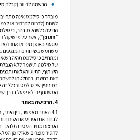
הרשמה לדיוור (קבלת מיד
מובהר כי סילמט אינה מתחייבת 
לשנות (לרבות להרחיב או לצמצ
הודעה כלשהי. מובהר, כי סילמט
"
התוכן
"), אשר על פי שיקול ד
פוגעני באופן מיני או אחר ו/או
משתמש בשירותים המוצעים באת
ומתחייב כי סילמט תהיה רשאית
של סילמט תישמר ללא הגבלת זמ
השיתוף, התיוג והעלאת ותכנים
זאת בחשבון בהחלטתו להשתמש 
במוניטין של סילמט ובכלל זה 
המשתתף כי לא יפעל בדרך שיש 
4. הרכישה באתר
4.1 האתר מאפשר, בין היתר,
לבחור את הפריט או השירות והכ
המוצע ומחיר המכירה (להלן "
ד
להסיר מוצרים שאזלו מן המלאי
בלבד, ייתכנו שינויים בין התמו