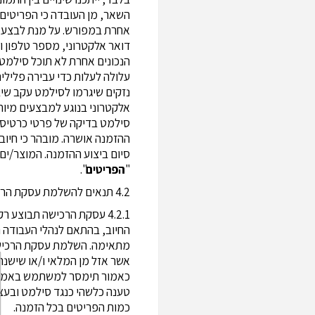
השאר, מן העובדה כי הפריטים 
אחרת במפורש. על מנת לבצע ר
דואר אלקטרוני, מספר טלפון 
הנכונים אחרת לא תוכל סילמט 
עלולה לעלות כדי עבירה פלילית
נזקים שיגרמו לסילמט עקב שי
אלקטרוני בנוגע למבצעים מיו
סילמט בדיקה של פרטי כרטיס 
ההזמנה אושרה. מובהר כי חיוב
סיום ביצוע ההזמנה. המוצר/ים 
"
הפריטים
".
4.2 תנאים להשלמת עסקת הרכישה:
4.2.1 עסקת הרכישה תבוצ
החיוב, בהתאם לנהלי העבודה ה
מתאימה. השלמת עסקת הרכישה
אשר אזל מן המלאי ו/או שישנ
כאמור תימסר למשתמש באמצעות
טענה כלשהי כנגד סילמט ובעצ
כמות הפריטים בכל הזמנה.