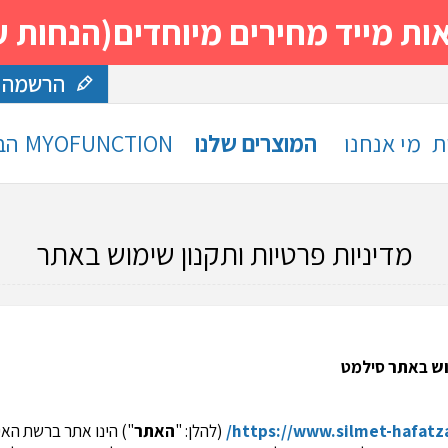
 מחירים מיוחדים(הנחות עד 30%)- נסה ותה
הרשמה
ת
מי אנחנו
המוצרים שלנו
MYOFUNCTION
הב
מדיניות פרטיות ותקנון שימוש באתר
וש באתר סילמט
https://www.silmet-hafatza.
(להלן: "
האתר
") הינו אתר ברשת האינ