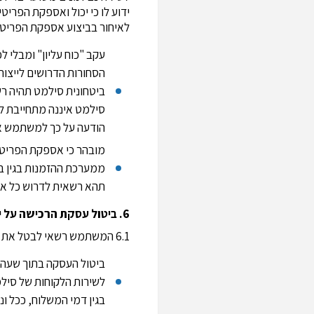
ידוע לו כי יכול ואספקת הפריט
לאיחור בביצוע אספקת הפריטי
עקב "כוח עליון" ומבלי 
הסחורות הדרושים לייצור
ביטחונית סילמט תהיה 
סילמט איננה מתחייבת ל
הודעה על כך למשתמש א
מובהר כי אספקת הפריטי
ממערכת ההזמנות בגין בי
תהא רשאית לדרוש כל אמצ
6. ביטול עסקת הרכישה על ידי המשתמש
6.1 המשתמש רשאי לבטל את העסקה שביצע באתר או לחילופין, להחליף את המוצר כנגד מוצר חלופי שווה ערך, הכל כמפורט להלן:
ביטול העסקה בתוך שעה 
בגין דמי המשלוח, ככל ונג