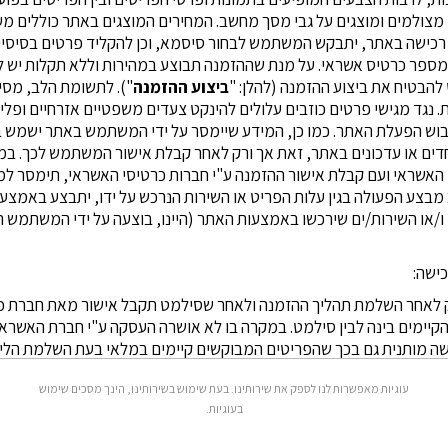
מצולמים ומוצגים על גבי מסך מחשב. המחירים המוצגים באתר כוללים מע''
כישה באתר, יתבקש המשתמש לבחור סיסמא, וכן להקליד פרטים בסיסיים 
ומספר כרטיס אשראי. על מנת שההזמנה תבוצע במהירות וללא תקלות יש 
להבטיח את ביצוע ההזמנה (להלן: "
ביצוע
ההזמנה
"). לתשומת הלב, מסיר
. נגד מגישי פרטים כוזבים עלולים להינקט צעדים משפטיים אזרחיים ופליליי
בוש הפעלת האתר. כמו כן, המידע שיימסר על ידי המשתמש באתר ישמש ב
חדים או עדכונים באתר, זאת אך ורק לאחר קבלת אישור המשתמש לכך. ב
האשראי ועם קבלת אישור ההזמנה ע"י חברות כרטיסי האשראי, תימסר 
 מבצע הפעולה בגין עלות הפריט או השירות הנרכש על ידו, יתבצע באמצע
ו/או השירות/ים שירכשו באמצעות האתר (היינו, בוצעה על ידי המשתמש הזמ
ע רק לאחר השלמת תהליך ההזמנה ולאחר שסילמט תקבל אישור מאת חברת כ
קיימים בינה לבין סילמט. במקרה בו לא אושרה העסקה ע"י חברת האשראי 
 מותנית גם בכך שהפריטים המבוקשים קיימים במלאי בעת השלמת הליך
ה בעיה באספקתו, מכל סיבה שהיא, תהיה סילמט רשאית להודיע למשתמש 
עוגיות מאפשרות לנו לספק את שירותינו. בעת שימוש בשירותינו, הינך מסכים שימוש
 דואר אלקטרוני ו/או בהודעה טלפונית, על פי בחירת סילמט. במקרה
בעוגיות.
ם ביצוע ההזמנה, מוותר המשתמש על כל טענה כאמור. סילמט שומרת לע