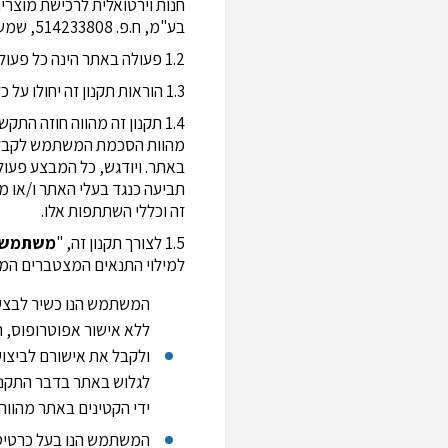
חנות וירטואלית לרכישת מוצרי
בע"מ, ח.פ. 514233808, שמשרדה הרשום נמצא ברחוב הסדנה 12, אור יהודה (להלן: "
1.2 פעולה באתר הינה כל פעולה המבוצעת באתר, לרבות רכישת מוצרים ו/או שירותים המוצעים באתר (להלן: "
1.3 הוראות תקנון זה יחולו על כל פעולה שתבוצע על ידי המשתמש, כהגדרתו להלן, באתר.
1.4 תקנון זה מהווה חוזה הת
מהוות הסכמת המשתמש לקבל ולנ
באתר. ויודגש, כל המבצע פעולה
תביעה כנגד בעלי האתר ו/או מ
זה וכללי השתתפות אלו.
1.5 לצורך תקנון זה, "
משתמש
למילוי התנאים המצטברים המפ
ללא אישור אפוטרופוס, ה
ולקבל את אישורם לביצוע
לגלוש באתר בדבר התקנון 
ידי הקטינים באתר מהווה
המשתמש הנו בעל כרטיס 