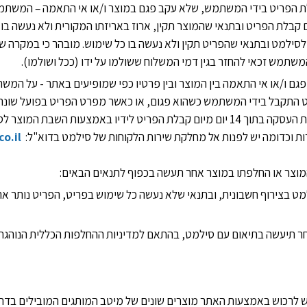
ת הפריט בידי המשתמש, שלא עקב פגם במוצר ו/או אי התאמה – המשתמ
תוך 14 יום מיום קבלת הפריט ובתנאי שהמוצר תקין, ארוז באריזתו המקורית ולא נעשה
ילמט ובתנאי שהפריט תקין ולא נעשה בו כל שימוש. מובהר כי במקרה ש
משתמש זכאי להחזר בגין דמי המשלוח ששולמו על ידו (ככל ושולמו).
ם ו/או אי התאמה בין המוצר ובין פרטיו כפי שמופיעים באתר - על המש
ט התקבל בידי המשתמש כשהוא פגום, או כאשר מפרט הפריט בפועל שונה
רשאי המשתמש לבטל את העסקה בתוך 14 יום מיום קבלת הפריט לידיו באמצעות ה
ות וכדומה יש לפנות אל מחלקת שירות הלקוחות של סילמט בדוא"ל:
o.il
ט בצירוף חשבונית, ובתנאי שלא נעשה כל שימוש בפריט, הפריט נותר ארו
 תיעשה בתיאום עם סילמט, בהתאם למדיניות ההחלפות הכללית הנוהגת
 לרכוש באמצעות האתר מוצרים שונים של מיטב המותגים המובילים בדרך