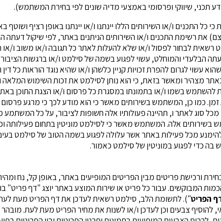
ע תכני, שיווקי ופרסומי באמצעי מדיה שונים לפי בחירת המשתמש).
כי כל התכנים ו/או השירותים הללו יינתנו ו/או יינתנו באופן רציף ושוטף
ם) את רשימת התכנים ו/או השירותים הניתנים באתר, לפי שיקול דעתה הבל
 רשאית לבחור לפסול ו/או שלא להעלות לאתר כל תגובה ו/או משוב ו/או תמו
עתה הבלעדי והמוחלט, עשוי לפגוע בשמה של סילמט ו/או ברגשות הציבור ו/
 שהוא עשוי לגרום להפרת זכויות קניין כלשהן ו/או שהיא נוגד הוראות כל דין
ר מצהיר ומאשר בזאת, כי הוא נותן לסילמט את זכות השימוש המלאה 
 להשתמש בשמו ו/או בתמונתו במסגרת כל פרסום ו/או הצגת התוכן באתר 
ן. כמו כן, המשתמש בשירותים מאשר כי הוא מודע לכך כי מרגע פרסום ה
 מכל סוג לאתר ו, תהיינה פעולותיו אלה חשופות לציבור, על כל המשתמע
בשירותים אלה. המשתמש מאשר כי לסילמט מוניטין בתחום פעילותה וכי 
להימנע מכל פעילות באתר אשר עלולה לפגוע בשמה הטוב של סילמט בעיני
בה כדי לפגוע במוניטין של סילמט כאמור.
 בחירת ורכישת פריטים מבין הפריטים המופיעים באתר, באופן קל, נח ומהיר
מות המבוקשים. עבור כל פריט או שירות המוצע באתר יוצג "דף פריט" בו 
ף
הפריט
"). לתשומת הלב, סילמט רשאית לעדכן את דף הפריט מעת לעת,
, להוסיף צבעים וכן לעדכן ו/או לשנות את מחיר הפריט מעת לעת. מובהר
נות, לרבות הצבעים המופיעים בתמונות ופרטי הפריטים ובין הפריטים בפועל. 