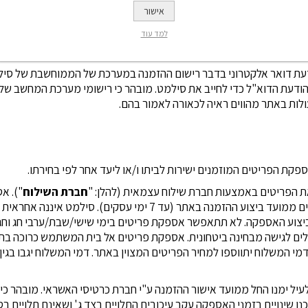
אישור
למד עוד
י סילמט וניתן יהיה לראותה ולעקוב אחר הטיפול בה בקישור "החשבון שלי" 
שה על ידי המשתמש באתר.
וח הודעת דואר אלקטרוני בדבר רישום ההזמנה במערכת של הממוחשבת של סי
ודעת הדוא"ל כדי לחייב את סילמט. מובהר כי רישומי מערכת המחשב של 
לות באתר מהווים ראיה לכאורה לאמור בהם.
חברת
השילוח
"). א
השילוח תיעשה בתוך מספר ימים ממועד ביצוע ההזמנה באתר (עד 7 ימי עס
ביצוע האספקה. לא תתאפשר אספקת פריטים בימי שישי/שבת/ערבי חג וחג
לים לגישה מבחינה ביטחונית. אספקת פריטים אל בית המשתמש כרוכה ב
 דמי המשלוח יתווספו למחיר הפריטים המצוין באתר. דמי המשלוח יגבו בגי
 לעיל ימנו החל ממועד אישור ההזמנה ע"י חברת כרטיסי האשראי. מובהר כ
תכנו שינויים בזמני האספקה עקב עיכובים התלויים בצד ג' ושאינם תלויים