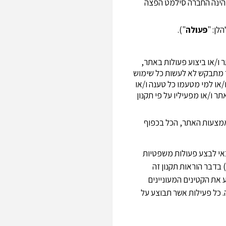
ה הינה החברה סילמט הפצה
פעולה
").
ר ו/או ביצוע פעולות באתר,
ך מתבקש לא לעשות כל שימוש
/או למי מטעמו כל טענה ו/או
 ו/או מפעיליו על פי תקנון
אמצעות האתר, הכל בכפוף
יות מחייבות; במידה והנך קטין (מתחת לגיל 18) או אינך זכאי לבצע פעולות משפטיות
 בדבר הוראות תקנון זה
 את הקטינים המעוניינים
. כל פעילות אשר תבוצע על