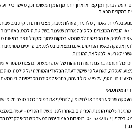
ים תיעשה בתוך זמן קצר או ארוך יותר מן הזמן המשוער וכן, מאשר כי ידוע 
ם במקרים הבאים:
לפגוע בכלליות האמור, מלחמה, פעולות איבה, מצבי חרום ונזקי טבע. שבי
 ו/או הובלת המוצרים. כל סיבה אחרת שאיננה בשליטת סילמט. באזורים ה
רשאית לספק את הפריטים למשתמש במקום סמוך ומקובל וזאת בתיאום מ
זמן אספקה כאשר הפריטים אינם נמצאים במלאי. אם פריטים מסוימים ח
שר יהא רשאי לבטל את ההזמנה.
ם יכול ותותנה בהצגת תעודת הזהות של המשתמש וכן בהצגת מספר אישו
צוע העסקה, זאת על פי שיקול דעתה הבלעדי והמוחלט של סילמט. מוסכם
עי זיהוי נוסף, על פי שיקול דעתה, כתנאי למסירת הפריטים לידי המשת
מרגע השלמת הזמנת הפריטים באתר ולפני משלוח הפריט - יעשה באמצעו
לשירות הלקוחות של סילמט בטלפון 03-5332477. בנסיבות כאמור יהיה המשתמש
בו).