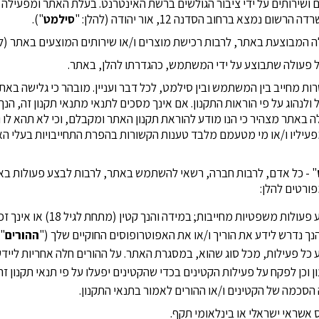
ם ושירותים על ידי ציבור הגולשים ברשת האינטרנט. בעלת האתר ומפעיל
סילמט
").
קשרות מחייב בין המשתמש ובין סילמט, לכל דבר ועניין. מובהר כי גלישה באת
הוג על פי הוראות התקנון. אם אינך מסכים לתנאי מתנאי תקנון זה, הנ
 באתר מצהיר כי הנו מודע להוראת תקנון האתר ומקבלם, וכי לא תהא לו ו
פעיליו ו/או מי מטעמם מלבד טענות הקשורות בהפרת התחייבויות בעלי האתר
" - כל אדם, לרבות חברה, רשאי להשתמש באתר, לרבות לבצע פעולות ב
ורטים להלן:
המשתמש הנו כשיר לבצע פעולות משפט
נך נדרש לידע את הוריך ו/או את האפוטרופוסים החוקיים שלך ("
ההורים
")
 כל פעילות, מכל סוג שהוא, במסגרת האתר. על ההורים חלה אחריות ליידע
וכן לפקח על פעילות הקטינים בכדי שהקטינים יפעלו על פי תנאי תקנון זה
 הסכמה של הקטינים ו/או ההורים לאמור בתנאי התקנון.
אשראי ישראלי או בינלאומי תקף.