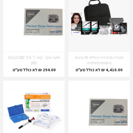
מזוודה מהודרת הכוללת- 10 ערכות
מיקרו ארץ' - קיט : ("U/L1/2-018" 3-5-
ברקטים מחרסינה
022)
4,410.00 ₪ לא כולל מע"מ
294.00 ₪ לא כולל מע"מ