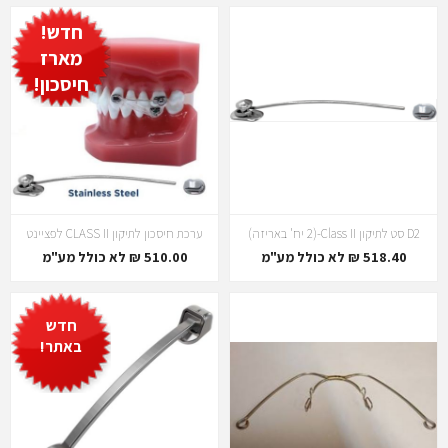
חדש!
מארז
חיסכון!
D2 סט לתיקון Class II-(2 יח' באריזה)
ערכת חיסכון לתיקון CLASS II לפציינט
518.40 ₪ לא כולל מע"מ
510.00 ₪ לא כולל מע"מ
חדש
באתר!