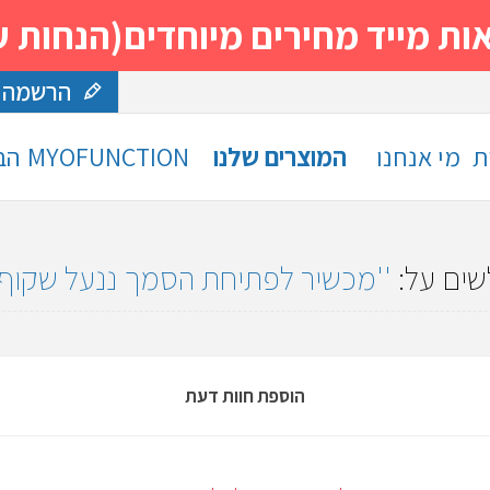
 מחירים מיוחדים(הנחות עד 30%)- נסה ותה
הרשמה
ת
מי אנחנו
המוצרים שלנו
MYOFUNCTION
הב
שים על:
מכשיר לפתיחת הסמך ננעל שקוף ODG88008
הוספת חוות דעת