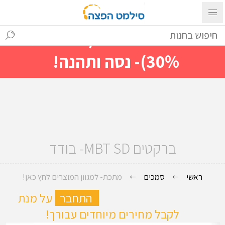
עם ההתחברות ניתן לראות מייד
מחירים מיוחדים(הנחות עד
30%)- נסה ותהנה!
ברקטים MBT SD- בודד
ראשי
סמכים
מתכת- למגוון המוצרים לחץ כאן!
ה
התחבר
על מנת
לקבל מחירים מיוחדים עבורך!