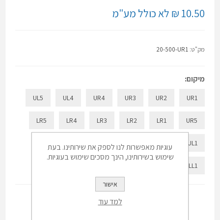
10.50 ₪ לא כולל מע"מ
מק"ט:
20-500-UR1
מיקום:
UL5
UL4
UR4
UR3
UR2
UR1
LR5
LR4
LR3
LR2
LR1
UR5
LL5
LL4
LL3
UL3
UL2
UL1
עוגיות מאפשרות לנו לספק את שירותינו. בעת
שימוש בשירותינו, הינך מסכים שימוש בעוגיות.
LL2
LL1
אישור
למד עוד