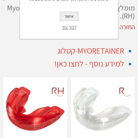
מומלץ להשתמש במכשיר Myoretainer® Hard
(RH).
אישור
החזרה תוך 14 יום ורק באריזה מקורית
למד עוד
MYORETAINER
-קטלוג
למידע נוסף -
לחצו כאן!