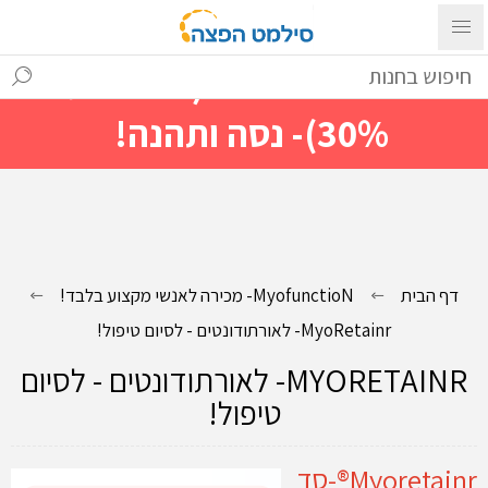
עם ההתחברות ניתן לראות מייד
מחירים מיוחדים(הנחות עד
30%)- נסה ותהנה!
דף הבית
MyofunctioN- מכירה לאנשי מקצוע בלבד!
MyoRetainr- לאורתודונטים - לסיום טיפול!
MYORETAINR- לאורתודונטים - לסיום
טיפול!
Myoretainr®-סד