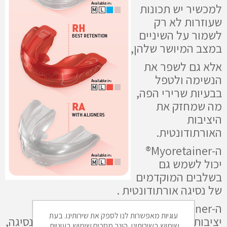
למכשיר יש תכונות
שעוזרות לא רק
לשמור על השיניים
במצב המיושר שלהן,
אלא גם לשפר את
הנשימה ולטפל
בבעיות שרירי הפה,
מה שמחזק את
היציבות
האורתודונטית.
ה-Myoretainer®
יכול לשמש גם
בשלבים המוקדמים
של נסיגה אורתודונטית .
ה-Myoretainer® מותאם לנוחות, אך עבור
עוגיות מאפשרות לנו לספק את שירותינו. בעת
יציבות יותר עמידה אצל מטופלים הנוטים לנסיגה,
שימוש בשירותינו, הינך מסכים שימוש בעוגיות.