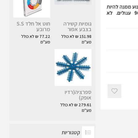
וע ממנה להיות
שקועה באזור שמתחת לחניכיים. כמות באריזה -960 עגולים. לא
גומיות קשירה
חוט אל חלד S.S
בצבע אפור
מרובע
151.98 ₪ לא כולל
77.22 ₪ לא כולל
מע"מ
מע"מ
ספרציה(רדיו
אופק)
279.61 ₪ לא כולל
מע"מ
קטגוריות