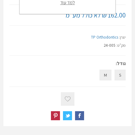
למד עוד
162.00 ₪ לא כולל מע"מ
יצרן:
TP Orthodontics
מק"ט:
24-005
גודל:
M
S