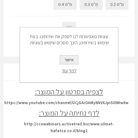
0.2 מ"מ
0.3 מ"מ
0.4 מ"מ
עוגיות מאפשרות לנו לספק את שירותינו. בעת
שימוש בשירותינו, הינך מסכים שימוש בעוגיות.
אישור
למד עוד
סקירה
לצפיה בסרטון על המוצר:
https://www.youtube.com/channel/UCjGAiOAMyNkVXJpiSIDWwXw
לדף נחיתה על המוצר:
http://ccowebinars.activetrail.biz/www.silmet-
hafatza.co.il/blog2