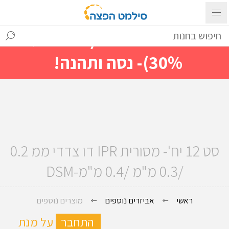
עם ההתחברות ניתן לראות מייד
מחירים מיוחדים(הנחות עד
30%)- נסה ותהנה!
סט 12 יח'- מסורית IPR דו צדדי ממ 0.2
/0.3 מ"מ /0.4 מ"מ-DSM
ראשי
אביזרים נוספים
מוצרים נוספים
ה
התחבר
על מנת