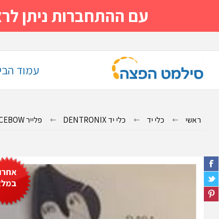
עם ההתחברות ניתן לראות מייד
עמוד הבי
ראשי
כלי יד
כלי יד DENTRONIX
פלייר FACEBOW פלייר D40A DENTRONIX
אחרון
במלא