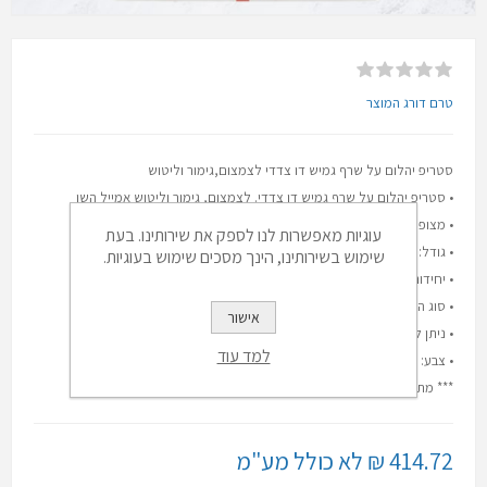
טרם דורג המוצר
סטריפ יהלום על שרף גמיש דו צדדי לצמצום,גימור וליטוש
• סטריפ יהלום על שרף גמיש דו צדדי. לצמצום, גימור וליטוש אמייל השן
• מצופה ביהלום ב 2 הצדדים.
עוגיות מאפשרות לנו לספק את שירותינו. בעת
• גודל: 0.5 מ"מ (60 מיקרון) דו צדדי
שימוש בשירותינו, הינך מסכים שימוש בעוגיות.
• יחידות במארז: 12
• סוג המארז: מארז בשרינק
אישור
• ניתן לעקר / חד פעמי: כן
למד עוד
• צבע: שקוף
*** מתאים לכל הזוויתנים הקיימים בשוק.
414.72 ₪ לא כולל מע"מ