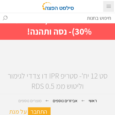
עם ההתחברות ניתן לראות מייד
מחירים מיוחדים(הנחות עד
30%)- נסה ותהנה!
סט 12 יח'- סטריפ IPR דו צדדי לגימור
וליטוש ממ 0.5 RDS
ראשי
אביזרים נוספים
מוצרים נוספים
ה
התחבר
על מנת