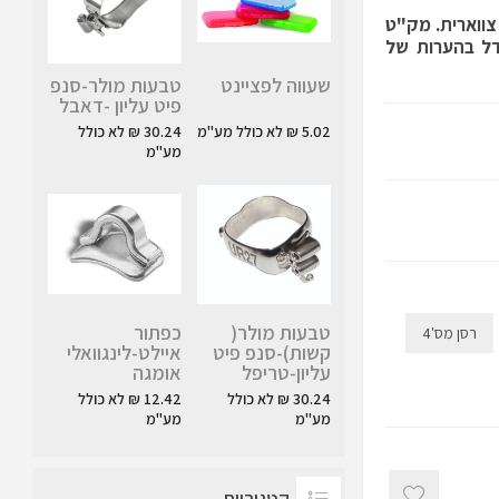
צווארית. מק"ט
: מ1-5 ( נא לציין גודל בהערות של
שעווה לפציינט
טבעות מולר-סנפ
פיט עליון -דאבל
5.02 ₪ לא כולל מע"מ
30.24 ₪ לא כולל
מע"מ
טבעות מולר(
כפתור
רסן מס'4
קשות)-סנפ פיט
איילט-לינגוואלי
עליון-טריפל
אומגה
30.24 ₪ לא כולל
12.42 ₪ לא כולל
מע"מ
מע"מ
קטגוריות