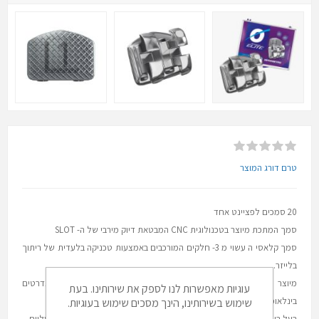
טרם דורג המוצר
20 סמכים לפציינט אחד
סמך המתכת מיוצר בטכנולוגית CNC המבטאת דיוק מירבי של ה- SLOT
סמך קלאסי ה עשוי מ 3- חלקים המורכבים באמצעות טכניקה בלעדית של ריתוך
בלייזר.
מיוצר מפלדה רפואית PH 17/4 באיכות גבוהה המותאמת לסטנדרטים
עוגיות מאפשרות לנו לספק את שירותינו. בעת
בינלאומיים.
שימוש בשירותינו, הינך מסכים שימוש בעוגיות.
בעל רשת צפופה 80 מיקרון בבסיס הסמך המבטיח התאמה ואחיזה אופטימליים.