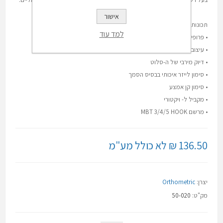
אישור
תכונות המוצר
למד עוד
• פרופיל נמוך לנוחות מירבית
• עיצוב אנטומי
• דיוק מירבי של ה-סלוט
• סימון לייזר איכותי בבסיס הסמך
• סימון קן אמצע
• מקביל ל- ויקטורי
• מרשם MBT 3/4/5 HOOK
136.50 ₪ לא כולל מע"מ
יצרן:
Orthometric
מק"ט:
50-020