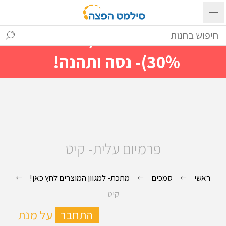
עם ההתחברות ניתן לראות מייד
מחירים מיוחדים(הנחות עד
30%)- נסה ותהנה!
פרמיום עלית- קיט
ראשי
סמכים
מתכת- למגוון המוצרים לחץ כאן!
קיט
ה
התחבר
על מנת