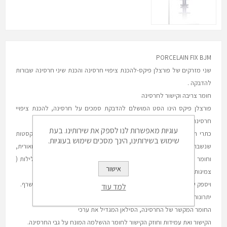
PORCELAIN FIX BJM
שני מזרקים של פורצלן פיקס-להכנת ציפויי חרסינה והכנת שיני חרסינה שבורות
להדבקה .
חומר צריבה וקישור לחרסינה
פורצלן פיקס הינו הסט המושלם להדבקת סמכים על חרסינה, להכנת ציפויי
חרסינה, סתימות חרסינה, יציקות,
עוגיות מאפשרות לנו לספק את שירותינו. בעת
כתרי All Ceram , כתרים על בסיס זירקוניה / אלומינה והשלמה של קסטות
שימוש בשירותינו, הינך מסכים שימוש בעוגיות.
שנשברו בכתרי חרסינה. הסט מכיל אצ’ינג לחרסינה - חומצה הידרו פלואורית,
וחומר מקשר לחרסינה - סילאן. חומר הצריבה לחרסינה מיוצר בכוונה בדלילות (
אישור
צמיגות מוגבלת) כדי שיוכל לצרוב את כל סוגי החרסינה הקיימים
ויספק שטח בעל חיספוס לקבלת קשר מכני חזק לחמרי קופוזיט על בסיס שרף.
למד עוד
יתרונות:
החומר המקשר של החרסינה, הסילאן המגדיל את ערכי
הקישור ואת עמידות וחוזק הקישור לחומר ההשלמה המונח על גבי החרסינה.