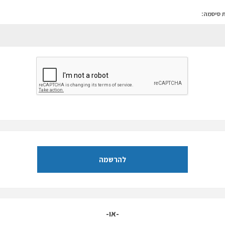
 סיסמה:
להרשמה
-או-