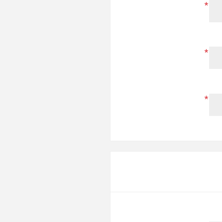
*
*
*