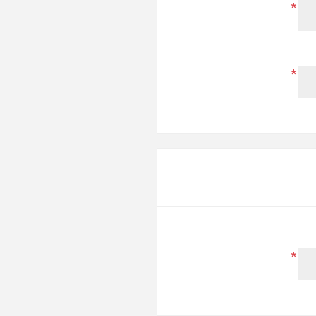
*
*
*