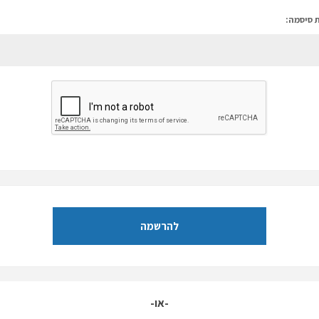
 סיסמה:
להרשמה
-או-