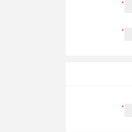
*
*
*