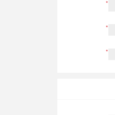
*
*
*