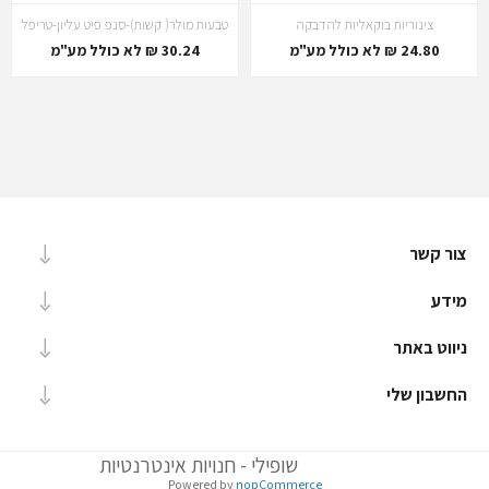
צינוריות בוקאליות להדבקה
טבעות מולר( קשות)-סנפ פיט עליון-טריפל
24.80 ₪ לא כולל מע"מ
30.24 ₪ לא כולל מע"מ
צור קשר
מידע
ניווט באתר
החשבון שלי
שופילי - חנויות אינטרנטיות
Powered by
nopCommerce