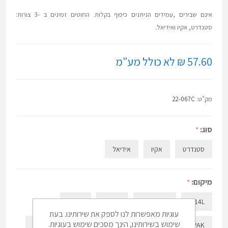
אינם שבירים ,עמידים הניתנים כיפוף בקלות. החוטים זמינים ב -3 צורות:
סטנדרט, אקיו ואידיאל.
57.60 ₪ לא כולל מע"מ
מק"ט:
22-067C
סוג:
*
סטנדרט
אקיו
אידיאל
מיקום:
*
0.14L
0.14U
0.14L S.S.
0.14L
עוגיות מאפשרות לנו לספק את שירותינו. בעת
שימוש בשירותינו, הינך מסכים שימוש בעוגיות.
0.16U
0.16U
0.16L-10 PAK
0.16U-10 PAK