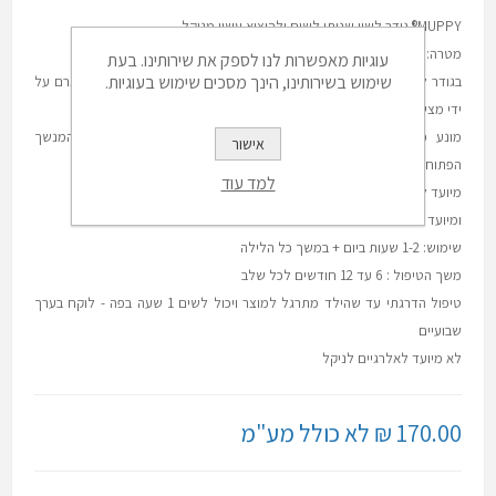
MUPPY® גודר לשון שניתן לשים ולהוציא עשוי מניקל .
מטרה: להביא את הלשון אחורה שהמנשך הפתוח ייסגר .
עוגיות מאפשרות לנו לספק את שירותינו. בעת
שימוש בשירותינו, הינך מסכים שימוש בעוגיות.
בגודר לשון עשוי מניקל MUPPY- מיועד לטיפול במנשך קדמי פתוח שנגרם על
ידי מציצת אצבע או שימוש תכוף במוצץ.
מונע מהלשון להיכנס בין שורות השיניים, וכך מסייע לסגור את המנשך
אישור
הפתוח.מה.
למד עוד
מיועד לגלאי 3-6 שלב א
ומיועד לגילאי 6-10 שלב ב
שימוש: 1-2 שעות ביום + במשך כל הלילה
משך הטיפול : 6 עד 12 חודשים לכל שלב
טיפול הדרגתי עד שהילד מתרגל למוצר ויכול לשים 1 שעה בפה - לוקח בערך
שבועיים
לא מיועד לאלרגיים לניקל
170.00 ₪ לא כולל מע"מ