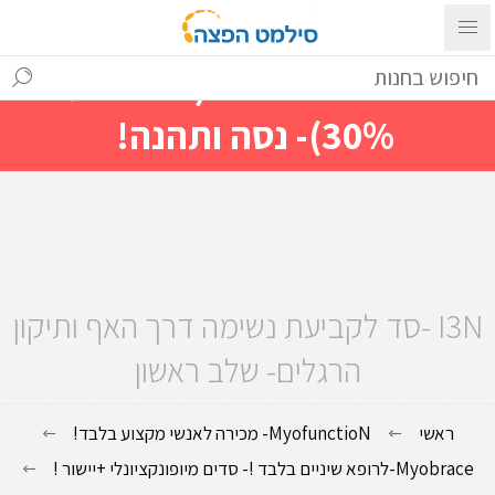
עם ההתחברות ניתן לראות מייד
מחירים מיוחדים(הנחות עד
30%)- נסה ותהנה!
I3N -סד לקביעת נשימה דרך האף ותיקון
הרגלים- שלב ראשון
ראשי
MyofunctioN- מכירה לאנשי מקצוע בלבד!
Myobrace-לרופא שיניים בלבד !- סדים מיופונקציונלי +יישור !