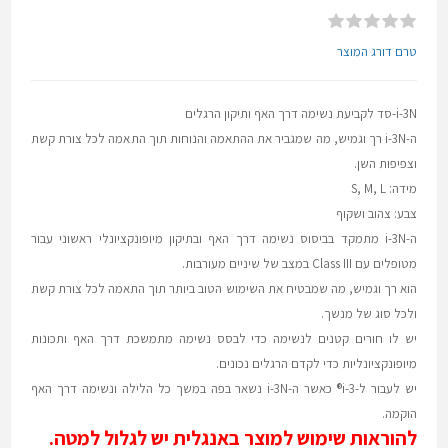
טרם דורג המוצר
i-3N-סד לקביעת נשימה דרך האף ותיקון הרגלים
ה-i-3N רך וגמיש, מה שמגביר את ההתאמה והנוחות תוך התאמה לכל צורת קשת
וצפיפות השן.
​מידה: S, M, L
צבע: צהוב ושקוף
ה-i-3N מתמקד בביסוס נשימה דרך האף ובתיקון מיופונקציונלי ראשוני עבור
מטופלים עם Class III במצב של שיניים מעורבות.
הוא רך וגמיש, מה שמבטיח את השימוש הטוב ביותר תוך התאמה לכל צורת קשת
ולכל סוג של מנשך.
יש לו חורים קטנים לנשימה כדי לבסס נשימה מתמשכת דרך האף ותכונות
מיופונקציונליות כדי לקדם הרגלים נכונים.
יש לעבור ל-i-3® כאשר ה-i-3N נשאר בפה במשך כל הלילה ונשימה דרך האף
הוקמה.
להוראות שימוש למוצר באנגלית יש לגלול למטה.