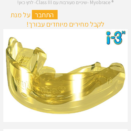
® Myobrace -שיניים מעורבות עם Class III- לחץ כאן!
ה
התחבר
על מנת
לקבל מחירים מיוחדים עבורך!