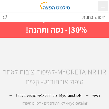
עם ההתחברות ניתן לראות מייד
מחירים מיוחדים(הנחות עד
30%)- נסה ותהנה!
MYORETAINR HR-לשיפור יציבות לאחר
טיפול אורתודנט- קשיח
ראשי
MyofunctioN- מכירה לאנשי מקצוע בלבד!
MyoRetainr- לאורתודונטים - לסיום טיפול!