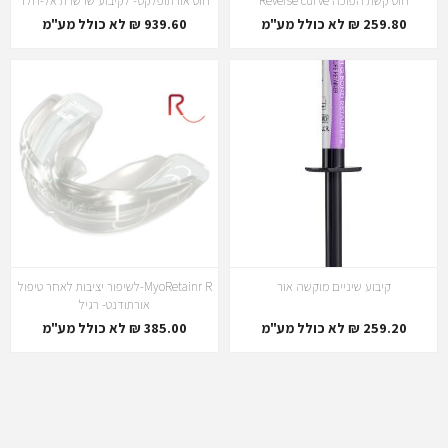
חוט קשת הפוכה Reverse curve
חוט אורתופלקס- לקיבוע שרשרת אל-חלד
259.80 ₪ לא כולל מע"מ
939.60 ₪ לא כולל מע"מ
קיבוע שיניים מוקשה אור
MyoRetainr R-לשיפור יציבות לאחר טיפול
אורתודנט- רגיל
259.20 ₪ לא כולל מע"מ
385.00 ₪ לא כולל מע"מ