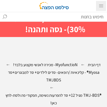
עם ההתחברות ניתן לראות מייד
מחירים מיוחדים(הנחות עד
30%)- נסה ותהנה!
דף הבית
MyofunctioN- מכירה לאנשי מקצוע בלבד!
Myosa® - קלינאיות /רופאים- סדים לילדים+ סד למבוגרים+סד
TMJBDS
®TMJ-BDS מגיל 12+ סד להפרעות נשימה, תפקודי פה ולסת-לחץ
כאן!