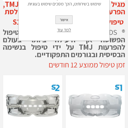
מגיל 12 ומעלה +מבוגרים עם TMJ,
שימוש בשירותינו, הינך מסכים שימוש בעוגיות.
הפרעות נשימה והפרעות תפקודי פה ולסת
טיפול תלת שלבי עם מכשירי S1.S2.S3
אישור
למד עוד
® Myosa® for TMJBDS,
גישת הטיפול
הפשוטה אך היעילה ביותר בעולם
להפרעות TMJ על ידי טיפול בנשימה
הבסיסית ובגורמים התפקודיים.
זמן טיפול ממוצע 12 חודשים