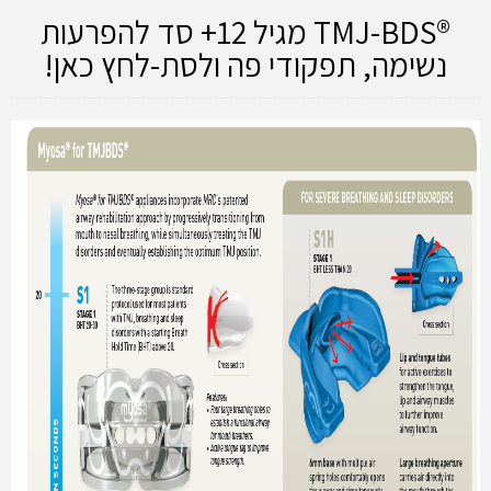
®TMJ-BDS מגיל 12+ סד להפרעות
נשימה, תפקודי פה ולסת-לחץ כאן!