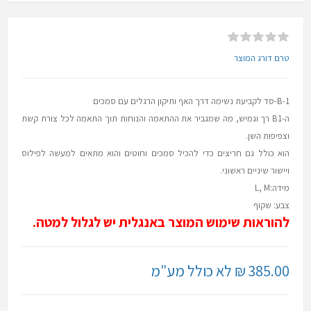
טרם דורג המוצר
B-1-סד לקביעת נשימה דרך האף ותיקון הרגלים עם סמכים
ה-B1 רך וגמיש, מה שמגביר את ההתאמה והנוחות תוך התאמה לכל צורת קשת
וצפיפות השן.
הוא כולל גם חריצים כדי להכיל סמכים וחוטים והוא מתאים למעשה לפילוס
ויישור שיניים ראשוני.
מידה:L, M
צבע: שקוף
להוראות שימוש המוצר באנגלית יש לגלול למטה.
385.00 ₪ לא כולל מע"מ