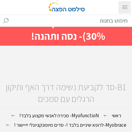
עם ההתחברות ניתן לראות מייד
מחירים מיוחדים(הנחות עד
30%)- נסה ותהנה!
B1-סד לקביעת נשימה דרך האף ותיקון
הרגלים עם סמכים
ראשי
MyofunctioN- מכירה לאנשי מקצוע בלבד!
Myobrace-לרופא שיניים בלבד !- סדים מיופונקציונלי +יישור !